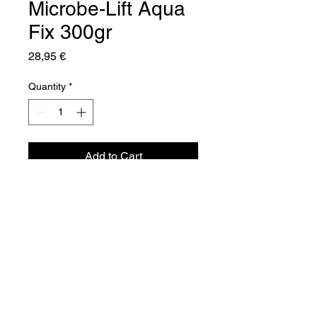
Microbe-Lift Aqua
Fix 300gr
Price
28,95 €
Quantity
*
Add to Cart
Aquador Sàrl
34a, rue de Grass
L-4964 Clémency
Luxembourg