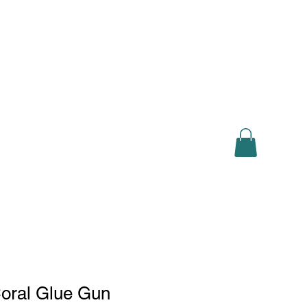
Log In
sh
Deutsch
Français
Lëtzebuergesch
Shop
oral Glue Gun