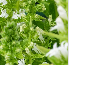
Aquador Sàrl
34a, rue de Grass