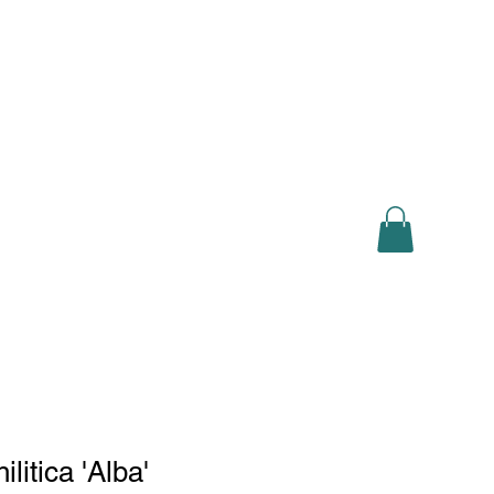
Log In
sh
Deutsch
Français
Lëtzebuergesch
Shop
ilitica 'Alba'