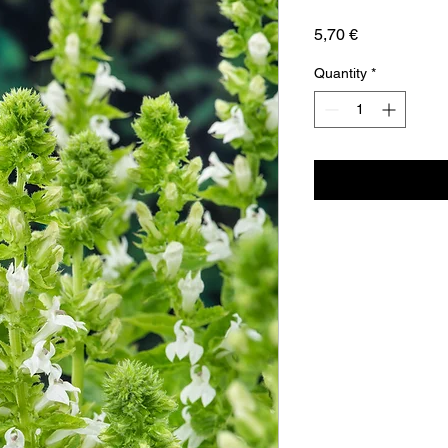
Price
5,70 €
Quantity
*