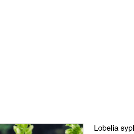
Engli
Lobelia syph