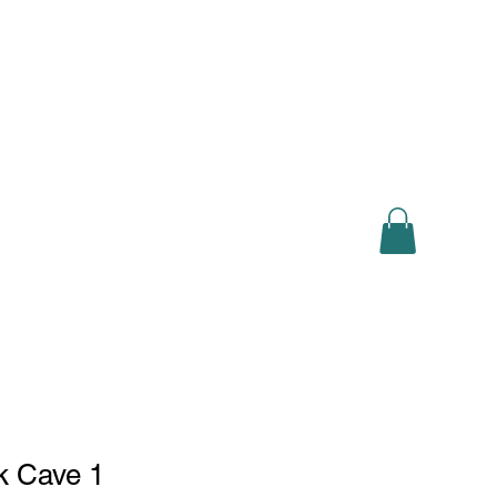
Log In
sh
Deutsch
Français
Lëtzebuergesch
Shop
k Cave 1