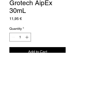
Grotech AipEx
30mL
Price
11,95 €
Quantity
*
Add to Cart
Aquador Sàrl
34a, rue de Grass
L-4964 Clémency
Luxembourg