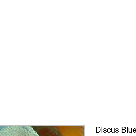
Engli
Discus Blu