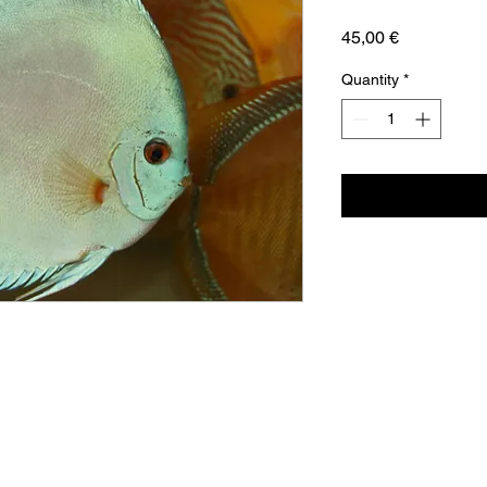
Price
45,00 €
Quantity
*
Aquador Sàrl