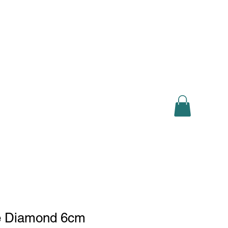
Log In
sh
Deutsch
Français
Lëtzebuergesch
Shop
e Diamond 6cm