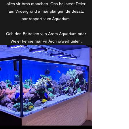
alles vir Ärch maachen. Och hei steet Déier
am Virdergrond a mär plangen de Besatz
par rapport vum Aquarium.
Och den Entretien vun Ärem Aquarium oder
Weier kenne mär vir Ärch iwwerhuelen.