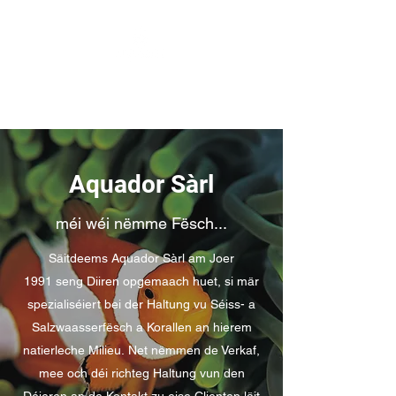
Aquador Sàrl
méi wéi nëmme Fësch...
Säitdeems Aquador Sàrl am Joer
1991 seng Diiren opgemaach huet, si mär
spezialiséiert bei der Haltung vu Séiss- a
Salzwaasserfësch a Korallen an hierem
natierleche Milieu. Net nëmmen de Verkaf,
mee och déi richteg Haltung vun den