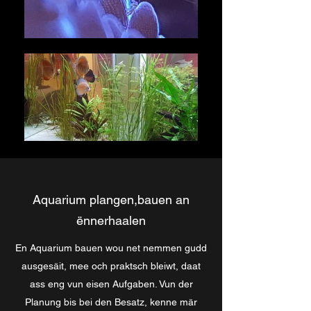
Aquarium plangen,bauen an
ënnerhaalen
En Aquarium bauen wou net nemmen gudd
ausgesäit, mee och praktsch bleiwt, daat
ass eng vun eisen Aufgaben. Vun der
Planung bis bei den Besatz, kenne mär