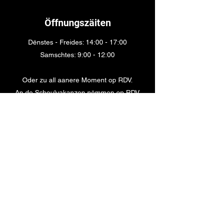
Öffnungszäiten
Dënstes - Freides: 14:00 - 17:00
Samschtes: 9:00 - 12:00
Oder zu all aanere Moment op RDV.
An de Schoulvakanzen nëmmen op RDV.
Aquador Sàrl