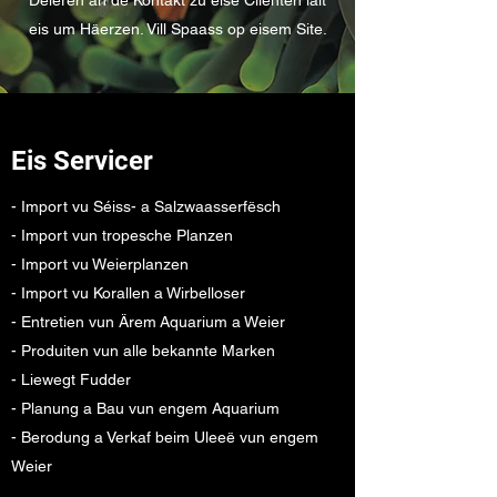
Déieren an de Kontakt zu eise Clienten läit
eis um Häerzen. Vill Spaass op eisem Site.
Eis Servicer
- Import vu Séiss- a Salzwaasserfësch
- Import vun tropesche Planzen
- Import vu Weierplanzen
- Import vu Korallen a Wirbelloser
- Entretien vun Ärem Aquarium a Weier
- Produiten vun alle bekannte Marken
- Liewegt Fudder
- Planung a Bau vun engem Aquarium
- Berodung a Verkaf beim Uleeë vun engem
Weier